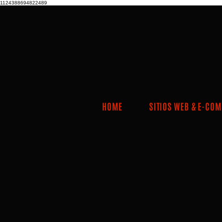
1124388694822489
HOME
SITIOS WEB & E-CO