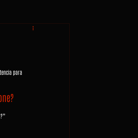
tencia para 
ione?
s?”