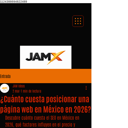
1124388694822489
Entrada
JAM Ideas
2 mar
1 min de lectura
¿Cuánto cuesta posicionar una
página web en México en 2026?
Descubre cuánto cuesta el SEO en México en 
2026, qué factores influyen en el precio y 